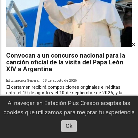
Convocan a un concurso nacional para la
canción oficial de la visita del Papa León
XIV a Argentina
Información General
08 de agosto de 2026
El certamen recibirá composiciones originales e inéditas
entre el 10 de agosto y el 10 de septiembre de 2026, y la
obra ganadora se convertirá en el himno oficial de la visita
Al navegar en Estación Plus Crespo aceptas las
papal.
cookies que utilizamos para mejorar tu experiencia
Ok