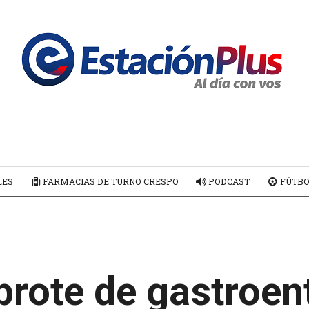
LES
FARMACIAS DE TURNO CRESPO
PODCAST
FÚTBO
brote de gastroent