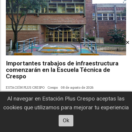
Importantes trabajos de infraestructura
comenzarán en la Escuela Técnica de
Crespo
ESTACIÓN PLUS CRESPO
Crespo
08 de agosto de 2026
Los trabajos comenzarán el lunes y demandarán unos 45
Al navegar en Estación Plus Crespo aceptas las
días. La intervención incluye el reemplazo del tanque de agua,
reparaciones estructurales y mejoras en distintos sectores
cookies que utilizamos para mejorar tu experiencia
del edificio, con una inversión cercana a los 30 millones de
pesos.
Ok