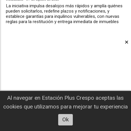
La iniciativa impulsa desalojos más rápidos y amplía quiénes
pueden solicitarlos, redefine plazos y notificaciones, y
establece garantías para inquilinos vulnerables, con nuevas
reglas para la restitución y entrega inmediata de inmuebles
Al navegar en Estación Plus Crespo aceptas las
cookies que utilizamos para mejorar tu experiencia
Importantes trabajos de infraestructura
comenzarán en la Escuela Técnica de
Ok
Crespo