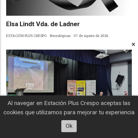
Elsa Lindt Vda. de Ladner
ESTACIÓN PLUS CRESPO
Necrológicas
07 de agosto de 2026
Al navegar en Estación Plus Crespo aceptas las
cookies que utilizamos para mejorar tu experiencia
Ok
Trabajo cooperativo para contar con
mejores herramientas de conectividad y